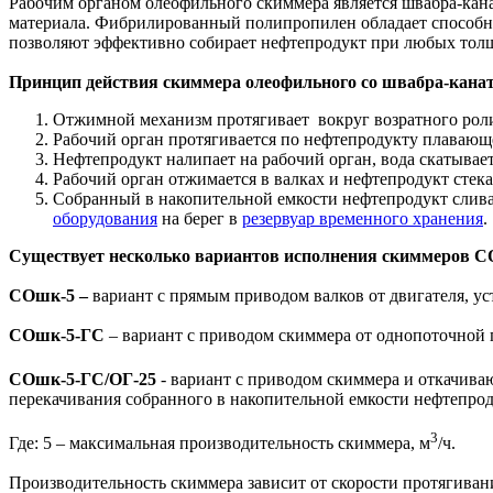
Рабочим органом олеофильного скиммера является швабра-кан
материала. Фибрилированный полипропилен обладает способно
позволяют эффективно собирает нефтепродукт при любых тол
Принцип действия скиммера олеофильного со швабра-кана
Отжимной механизм протягивает вокруг возратного роли
Рабочий орган протягивается по нефтепродукту плавающ
Нефтепродукт налипает на рабочий орган, вода скатывает
Рабочий орган отжимается в валках и нефтепродукт стек
Собранный в накопительной емкости нефтепродукт слива
оборудования
на берег в
резервуар временного хранения
.
Существует несколько вариантов исполнения скиммеров 
СОшк-5 –
вариант с прямым приводом валков от двигателя, у
СОшк-5-ГС
– вариант с приводом скиммера от однопоточной 
СОшк-5-ГС/ОГ-25
- вариант с приводом скиммера и откачива
перекачивания собранного в накопительной емкости нефтепрод
3
Где: 5 – максимальная производительность скиммера, м
/ч.
Производительность скиммера зависит от скорости протягивани