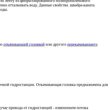
стую ленту из фибриллированного полипропиленового
нно отталкивать воду. Данные свойства швабра-каната
воды.
ью
откачивающей головкой
или другого
перекачивающего
точной гидростанции. Откачивающая головка предназначена для
лучае привода от гидростанций - изменением потока