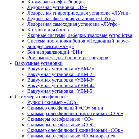
Катамаран - нефтесборщик
Ледорезная установка «ЛУ»
Ледорезная гидроприводная установка «ЛУгцп»
Ледорезная фрезерная установка «ЛУгф»
Ледорезная самоходная установка «ЛУгфс»
Катушки для бонов
Якорные системы, лебедки, траловые устройства
Система постановки бонов «Подводный парус»
Бон дефлектор «БНд»
Бон направляющий «БНн»
Ремкомплект для бонов и резервуаров
Вакуумные установки
Вакуумная установка «УВМ-1»
Вакуумная установка «УВМ-2»
Вакуумная установка «УВМ-3»
Вакуумная установка «УВМ-4»
Вакуумная установка «УВМ-5»
Скиммеры олеофильные
Ручной скиммер «СОр»
Скиммер олеофильный «СО» мини
Скиммер олеофильный портативный «СОп»
Скиммеры олеофильные «СО»
Скиммеры олеофильные «СОб»
Скиммер олеофильный конвейерный «СОк»
Скиммеры олеофильные «СОм морские»