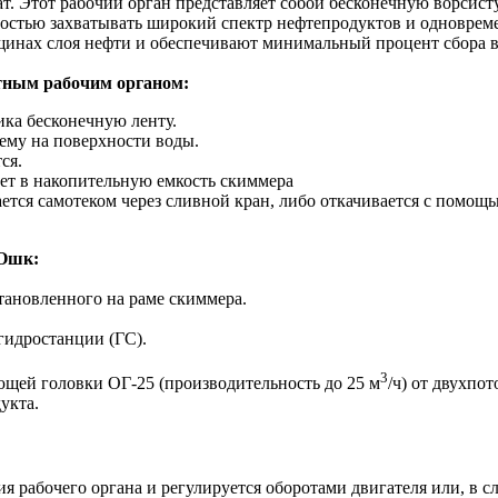
ат. Этот рабочий орган представляет собой бесконечную ворси
стью захватывать широкий спектр нефтепродуктов и одновреме
щинах слоя нефти и обеспечивают минимальный процент сбора 
тным рабочим органом:
ка бесконечную ленту.
ему на поверхности воды.
ся.
ает в накопительную емкость скиммера
ется самотеком через сливной кран, либо откачивается с помощ
СОшк:
становленного на раме скиммера.
гидростанции (ГС).
3
ющей головки ОГ-25 (производительность до 25 м
/ч) от двухпо
укта.
я рабочего органа и регулируется оборотами двигателя или, в с