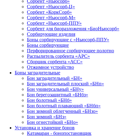
Сорбент «Ньюсорб»
Сорбент «Ньюсорб-Ц»
Сорбент «КоркСорб»
Сорбент «Ньюсорб-М»
Сорбент «Ньюсорб-ППУ»
Сорбент для биоразложения «БиоНьюсорб»
Сорбирующие изделия
Боны сорбирующие с «Ньюсорб-ППУ»
Боны сорбирующие
Перфорированное сорбирующее полотно
Распылитель сорбента «АРС»
Сборщик сорбента «АСС»
Отжимное устройство
Боны заградительные
Бон заградительный «БН»
Бон заградительный плоский «БНп»
Бон универсальный «БНу»
Бон берегозащитный «БНбз»
Бон болотный «БНб»
Бон болотный плавающий «БНбп»
Бон зимний облегченный «БНзо»
Бон зимний «БНз»
Бон огнестойкий «БНо»
Установка и хранение бонов
Катамаран - бонопостановщик