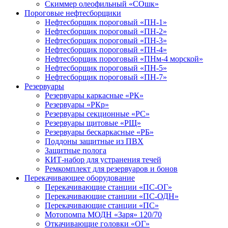
Скиммер олеофильный «СОшк»
Пороговые нефтесборщики
Нефтесборщик пороговый «ПН-1»
Нефтесборщик пороговый «ПН-2»
Нефтесборщик пороговый «ПН-3»
Нефтесборщик пороговый «ПН-4»
Нефтесборщик пороговый «ПНм-4 морской»
Нефтесборщик пороговый «ПН-5»
Нефтесборщик пороговый «ПН-7»
Резервуары
Резервуары каркасные «РК»
Резервуары «РКр»
Резервуары секционные «РС»
Резервуары щитовые «РЩ»
Резервуары бескаркасные «РБ»
Поддоны защитные из ПВХ
Защитные полога
КИТ-набор для устранения течей
Ремкомплект для резервуаров и бонов
Перекачивающее оборудование
Перекачивающие станции «ПС-ОГ»
Перекачивающие станции «ПС-ОДН»
Перекачивающие станции «ПС»
Мотопомпа МОДН «Заря» 120/70
Откачивающие головки «ОГ»