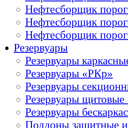
Нефтесборщик порог
Нефтесборщик поро
Нефтесборщик поро
Резервуары
Резервуары каркасны
Резервуары «РКр»
Резервуары секцион
Резервуары щитовые
Резервуары бескарка
Поддоны защитные 