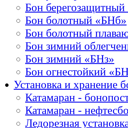
Бон берегозащитный
Бон болотный «БНб»
Бон болотный плава
Бон зимний облегче
Бон зимний «БНз»
Бон огнестойкий «Б
Установка и хранение б
Катамаран - бонопос
Катамаран - нефтесб
Ледорезная установк