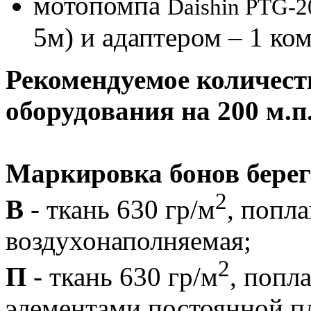
мотопомпа
Daishin PTG-2
5м) и адаптером – 1 ком
Рекомендуемое количест
оборудования на 200 м.п
Маркировка бонов бере
2
В
- ткань 630 гр/м
, попл
воздухонаполняемая;
2
П
- ткань 630 гр/м
, попл
элементами постоянной пл