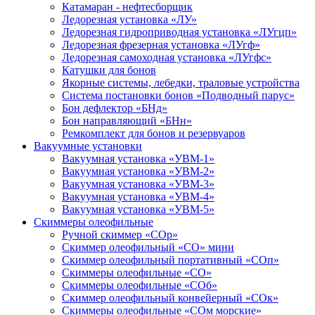
Катамаран - нефтесборщик
Ледорезная установка «ЛУ»
Ледорезная гидроприводная установка «ЛУгцп»
Ледорезная фрезерная установка «ЛУгф»
Ледорезная самоходная установка «ЛУгфс»
Катушки для бонов
Якорные системы, лебедки, траловые устройства
Система постановки бонов «Подводный парус»
Бон дефлектор «БНд»
Бон направляющий «БНн»
Ремкомплект для бонов и резервуаров
Вакуумные установки
Вакуумная установка «УВМ-1»
Вакуумная установка «УВМ-2»
Вакуумная установка «УВМ-3»
Вакуумная установка «УВМ-4»
Вакуумная установка «УВМ-5»
Скиммеры олеофильные
Ручной скиммер «СОр»
Скиммер олеофильный «СО» мини
Скиммер олеофильный портативный «СОп»
Скиммеры олеофильные «СО»
Скиммеры олеофильные «СОб»
Скиммер олеофильный конвейерный «СОк»
Скиммеры олеофильные «СОм морские»