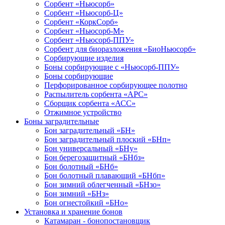
Сорбент «Ньюсорб»
Сорбент «Ньюсорб-Ц»
Сорбент «КоркСорб»
Сорбент «Ньюсорб-М»
Сорбент «Ньюсорб-ППУ»
Сорбент для биоразложения «БиоНьюсорб»
Сорбирующие изделия
Боны сорбирующие с «Ньюсорб-ППУ»
Боны сорбирующие
Перфорированное сорбирующее полотно
Распылитель сорбента «АРС»
Сборщик сорбента «АСС»
Отжимное устройство
Боны заградительные
Бон заградительный «БН»
Бон заградительный плоский «БНп»
Бон универсальный «БНу»
Бон берегозащитный «БНбз»
Бон болотный «БНб»
Бон болотный плавающий «БНбп»
Бон зимний облегченный «БНзо»
Бон зимний «БНз»
Бон огнестойкий «БНо»
Установка и хранение бонов
Катамаран - бонопостановщик