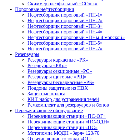
Скиммер олеофильный «СОшк»
Пороговые нефтесборщики
Нефтесборщик пороговый «ПН-1»
Нефтесборщик пороговый «ПН-2»
Нефтесборщик пороговый «ПН-3»
Нефтесборщик пороговый «ПН-4»
Нефтесборщик пороговый «ПНм-4 морской»
Нефтесборщик пороговый «ПН-5»
Нефтесборщик пороговый «ПН-7»
Резервуары
Резервуары каркасные «РК»
Резервуары «РКр»
Резервуары секционные «РС»
Резервуары щитовые «РЩ»
Резервуары бескаркасные «РБ»
Поддоны защитные из ПВХ
Защитные полога
КИТ-набор для устранения течей
Ремкомплект для резервуаров и бонов
Перекачивающее оборудование
Перекачивающие станции «ПС-ОГ»
Перекачивающие станции «ПС-ОДН»
Перекачивающие станции «ПС»
Мотопомпа МОДН «Заря» 120/70
Откачивающие головки «ОГ»