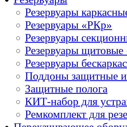
Резервуары каркасны
Резервуары «РКр»
Резервуары секцион
Резервуары щитовые
Резервуары бескарка
Поддоны защитные 
Защитные полога
КИТ-набор для устра
Ремкомплект для рез
Перекачивающее обору