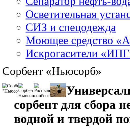
Сепаратор нефть-во
Осветительная устан
СИЗ и спецодежда
Моющее средство «
Искрогасители «ИПГ
Сорбент «Ньюсорб»
Универсал
сорбент для сбора н
водной и твердой п