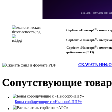
®
Сорбент
«Ньюсорб
»
имеет с
®
Сорбент
«Ньюсорб
» выпуска
®
Сорбент
«Ньюсорб
»
имеет э
требованиям (СЭЗ)
СКАЧАТЬ ИНФОР
Сопутствующие това
Боны сорбирующие с «Ньюсорб-ППУ»