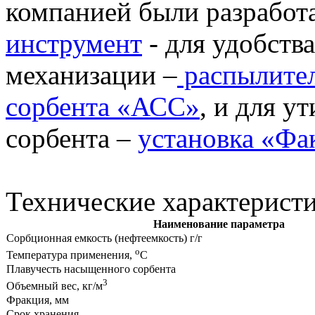
компанией были разработ
инструмент
- для удобства
механизации –
распылител
сорбента «АСС»
, и для у
сорбента –
установка «Фа
Технические характеристи
Наименование параметра
Сорбционная емкость (нефтеемкость) г/г
о
Температура применения,
С
Плавучесть насыщенного сорбента
3
Объемный вес, кг/м
Фракция, мм
Срок хранения