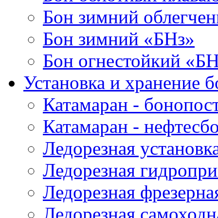
Бон зимний облегче
Бон зимний «БНз»
Бон огнестойкий «Б
Установка и хранение б
Катамаран - бонопос
Катамаран - нефтесб
Ледорезная установк
Ледорезная гидропри
Ледорезная фрезерна
Ледорезная самоходн