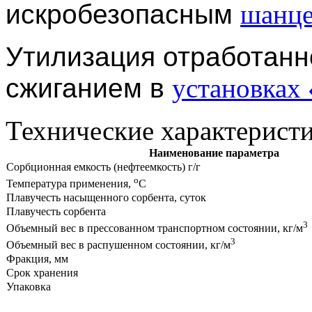
искробезопасным
шанце
Утилизация отработанн
сжиганием в
установках
Технические характеристи
Наименование параметра
Сорбционная емкость (нефтеемкость) г/г
о
Температура применения,
С
Плавучесть насыщенного сорбента, суток
Плавучесть сорбента
3
Объемный вес в прессованном транспортном состоянии, кг/м
3
Объемный вес в распушенном состоянии, кг/м
Фракция, мм
Срок хранения
Упако
вка