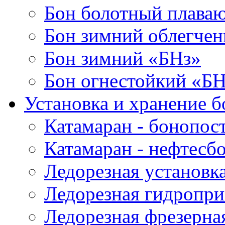
Бон болотный плава
Бон зимний облегче
Бон зимний «БНз»
Бон огнестойкий «Б
Установка и хранение б
Катамаран - бонопос
Катамаран - нефтесб
Ледорезная установк
Ледорезная гидропри
Ледорезная фрезерна