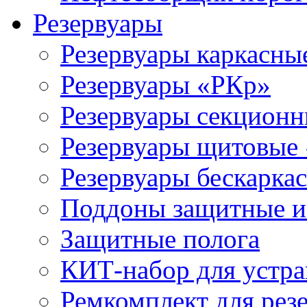
Резервуары
Резервуары каркасны
Резервуары «РКр»
Резервуары секцион
Резервуары щитовые
Резервуары бескарка
Поддоны защитные 
Защитные полога
КИТ-набор для устра
Ремкомплект для рез