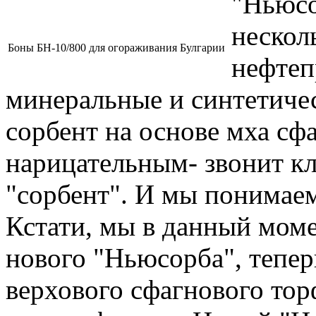
"Ньюсо
нескол
Боны БН-10/800 для огораживания Булгарии
нефтеп
минеральные и синтетиче
сорбент на основе мха сф
нарицательным- звонит кл
"сорбент". И мы понимаем
Кстати, мы в данный мом
нового "Ньюсорба", теперь
верхового сфагнового тор