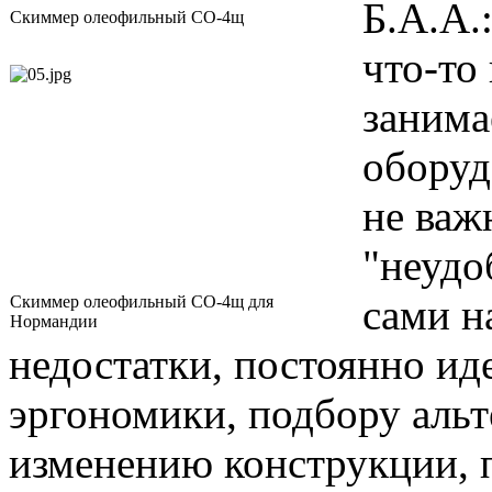
Б.А.А.
Скиммер олеофильный СО-4щ
что-то
занима
оборуд
не важ
"неудо
сами н
Скиммер олеофильный СО-4щ для
Нормандии
недостатки, постоянно ид
эргономики, подбору аль
изменению конструкции, 