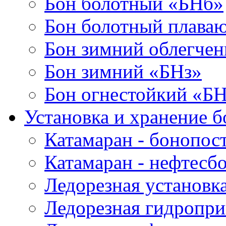
Бон болотный «БНб»
Бон болотный плава
Бон зимний облегче
Бон зимний «БНз»
Бон огнестойкий «Б
Установка и хранение б
Катамаран - бонопос
Катамаран - нефтесб
Ледорезная установк
Ледорезная гидропри