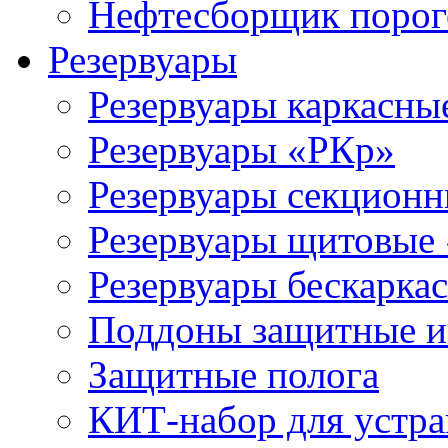
Нефтесборщик поро
Резервуары
Резервуары каркасны
Резервуары «РКр»
Резервуары секцион
Резервуары щитовые
Резервуары бескарка
Поддоны защитные 
Защитные полога
КИТ-набор для устра