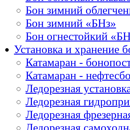
Бон зимний облегче
Бон зимний «БНз»
Бон огнестойкий «Б
Установка и хранение б
Катамаран - бонопос
Катамаран - нефтесб
Ледорезная установк
Ледорезная гидропри
Ледорезная фрезерна
Ледорезная самоходн