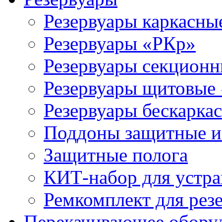
Резервуары каркасны
Резервуары «РКр»
Резервуары секцион
Резервуары щитовые
Резервуары бескарка
Поддоны защитные 
Защитные полога
КИТ-набор для устра
Ремкомплект для рез
Перекачивающее обору