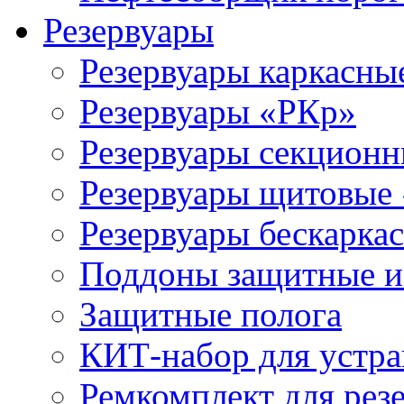
Резервуары
Резервуары каркасны
Резервуары «РКр»
Резервуары секцион
Резервуары щитовые
Резервуары бескарка
Поддоны защитные 
Защитные полога
КИТ-набор для устра
Ремкомплект для рез