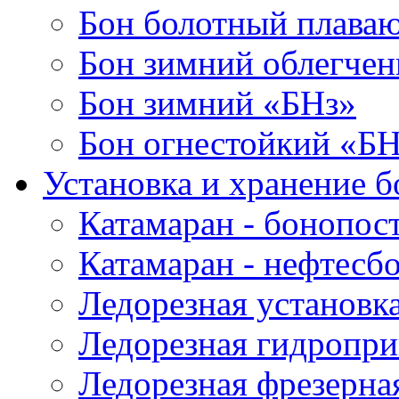
Бон болотный плава
Бон зимний облегче
Бон зимний «БНз»
Бон огнестойкий «Б
Установка и хранение б
Катамаран - бонопос
Катамаран - нефтесб
Ледорезная установк
Ледорезная гидропри
Ледорезная фрезерна