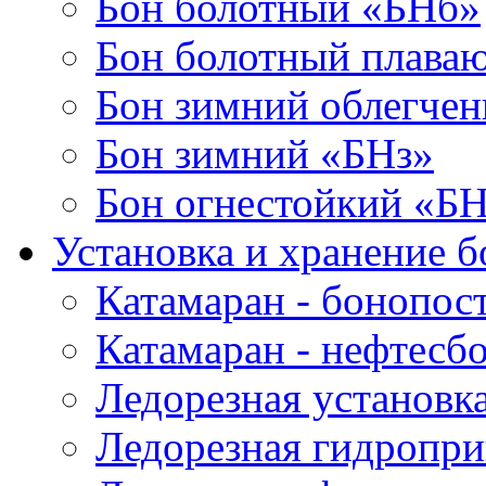
Бон болотный «БНб»
Бон болотный плава
Бон зимний облегче
Бон зимний «БНз»
Бон огнестойкий «Б
Установка и хранение б
Катамаран - бонопос
Катамаран - нефтесб
Ледорезная установк
Ледорезная гидропри