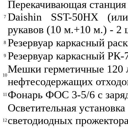
Перекачивающая станция
Daishin SST-50HX (ил
7
рукавов (10 м.+10 м.) - 2 
Резервуар каркасный рас
8
Резервуар каркасный РК-
9
Мешки герметичные 120 л
10
нефтесодержащих отходо
Фонарь ФОС 3-5/6 с зар
11
Осветительная установка
светодиодных прожектора
12