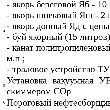
- якорь береговой Яб - 10
- якорь шнековый Яш - 2 
- якорь донный Яд с цепь
4
- буй якорный (15 литров)
- канат полипропиленовы
м.п.;
- траловое устройство ТУ
Установка вакуумная 
5
скиммером СОр
Пороговый нефтесборщик
6