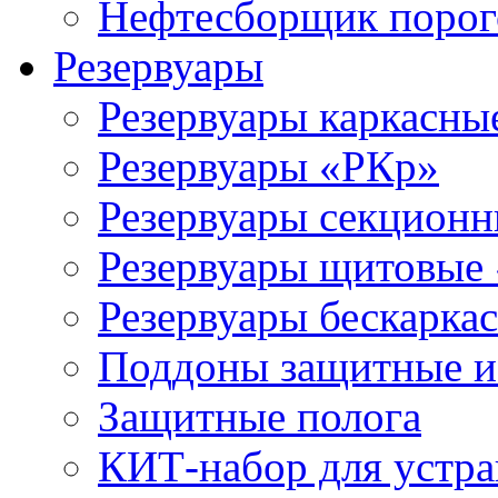
Нефтесборщик поро
Резервуары
Резервуары каркасны
Резервуары «РКр»
Резервуары секцион
Резервуары щитовые
Резервуары бескарка
Поддоны защитные 
Защитные полога
КИТ-набор для устра