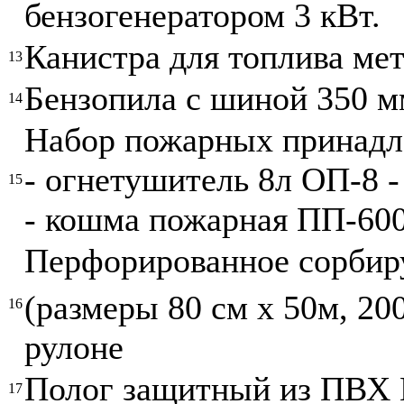
бензогенератором 3 кВт.
Канистра для топлива мет
13
Бензопила с шиной 350 м
14
Набор пожарных принадл
- огнетушитель 8л ОП-8 -
15
- кошма пожарная ПП-600
Перфорированное сорбир
(размеры 80 см х 50м, 20
16
рулоне
Полог защитный из ПВХ П
17