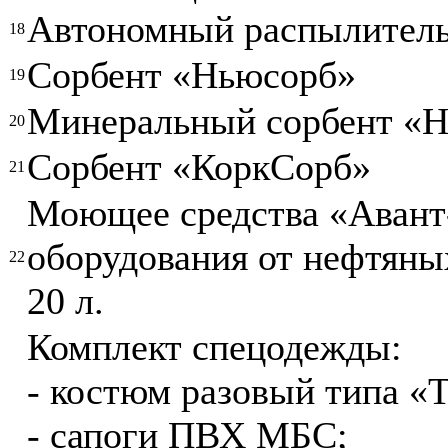
Автономный распылитель
18
Сорбент «Ньюсорб»
19
Минеральный сорбент «
20
Сорбент «КоркСорб»
21
Моющее средства «Авант
оборудования от нефтяных
22
20 л.
Комплект спецодежды:
- костюм разовый типа «Т
- сапоги ПВХ МБС;