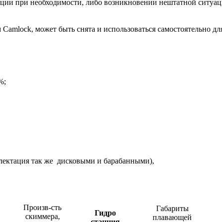
анции при необходимости, либо возникновении нештатной ситуа
Camlock, может быть снята и использоваться самостоятельно для
%;
плектация так же дисковыми и барабанными),
Произв-сть
Габариты
Гидро
скиммера,
плавающей
станция