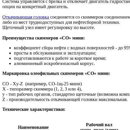
Система управляется с брелка и отключает двигатель гидрост
опции на конкретный двигатель.
Откачивающая головка
соединяется со скиммером соединением 
либо из мест труднодоступных для нефтесборной техники.
Щеточный узел имеет регулировку по высоте.
Преимущества скиммеров «СО» мини:
коэффициент сбора нефти с водных поверхностей - до 95
просты в обслуживании и эксплуатации;
подготавливаются к работе за короткое время;
алюминиевый искробезопасный корпус.
Маркировка олеофильных скиммеров «СО» мини:
СО - Xy-Z (например, СО-1щ-25 мини)
X - типоразмер скиммера (1, 2, 3 или 4),
y - тип рабочих органов, стандартно щеточные (возможна ком
Z - производительность откачивающей головки максимальная.
Технические характеристики:
Рабочий вал
Наименование
сумм.
диам./
длина