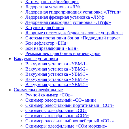
Катамаран - нефтесборщик
Ледорезная установка «ЛУ»
Ледорезная гидроприводная установка «ЛУгцп»
Ледорезная фрезерная установка «ЛУгф»
Ледорезная самоходная установка «ЛУгфс»
Катушки для бонов
Якорные системы, лебедки, траловые устройства
Система постановки бонов «Подводный парус»
Бон дефлектор «БНд»
Бон направляющий «БНн»
Ремкомплект для бонов и резервуаров
Вакуумные установки
Вакуумная установка «УВМ-1»
Вакуумная установка «УВМ-2»
Вакуумная установка «УВМ-3»
Вакуумная установка «УВМ-4»
Вакуумная установка «УВМ-5»
Скиммеры олеофильные
Ручной скиммер «СОр»
Скиммер олеофильный «СО» мини
Скиммер олеофильный портативный «СОп»
Скиммеры олеофильные «СО»
Скиммеры олеофильные «СОб»
Скиммер олеофильный конвейерный «СОк»
Скиммеры олеофильные «СОм морские»