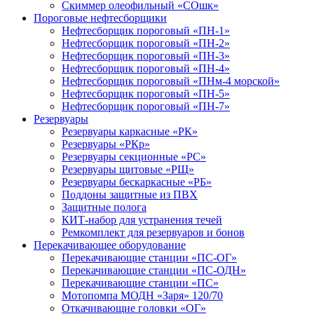
Скиммер олеофильный «СОшк»
Пороговые нефтесборщики
Нефтесборщик пороговый «ПН-1»
Нефтесборщик пороговый «ПН-2»
Нефтесборщик пороговый «ПН-3»
Нефтесборщик пороговый «ПН-4»
Нефтесборщик пороговый «ПНм-4 морской»
Нефтесборщик пороговый «ПН-5»
Нефтесборщик пороговый «ПН-7»
Резервуары
Резервуары каркасные «РК»
Резервуары «РКр»
Резервуары секционные «РС»
Резервуары щитовые «РЩ»
Резервуары бескаркасные «РБ»
Поддоны защитные из ПВХ
Защитные полога
КИТ-набор для устранения течей
Ремкомплект для резервуаров и бонов
Перекачивающее оборудование
Перекачивающие станции «ПС-ОГ»
Перекачивающие станции «ПС-ОДН»
Перекачивающие станции «ПС»
Мотопомпа МОДН «Заря» 120/70
Откачивающие головки «ОГ»