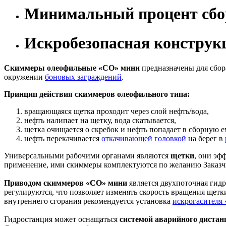
Минимальный процент сбо
Искробезопасная конструк
Скиммеры олеофильные «СО» мини
предназначены для сбор
окружении
боновых заграждений
.
Принцип действия скиммеров олеофильного типа:
вращающаяся щетка проходит через слой нефть/вода,
нефть налипает на щетку, вода скатывается,
щетка очищается о скребок и нефть попадает в сборную 
нефть перекачивается
откачивающей головкой
на берег в
Универсальными рабочими органами являются
щетки
, они эф
применение, ими скиммеры комплектуются по желанию Заказч
Приводом скиммеров «СО»
мини
является двухпоточная гид
регулируются, что позволяет изменять скорость вращения щет
внутреннего сгорания рекомендуется установка
искрогасителя
Гидростанция может оснащаться
системой аварийного
дистан