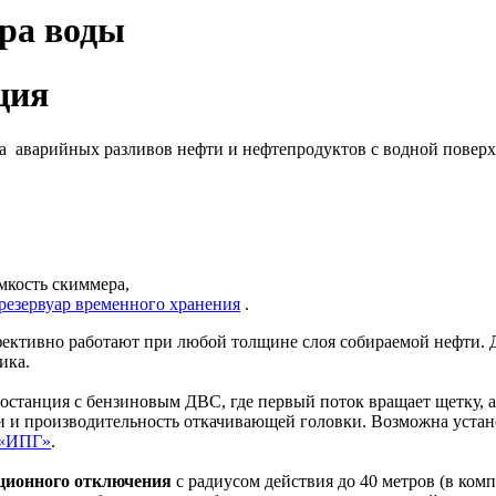
ра воды
ция
а аварийных разливов нефти и нефтепродуктов с водной поверхн
емкость скиммера,
резервуар временного хранения
.
фективно работают при любой толщине слоя собираемой нефти. 
ика.
ростанция с бензиновым ДВС, где первый поток вращает щетку, 
ки и производительность откачивающей головки.
Возможна устан
 «ИПГ»
.
ционного отключения
с радиусом действия до 40 метров (в ком