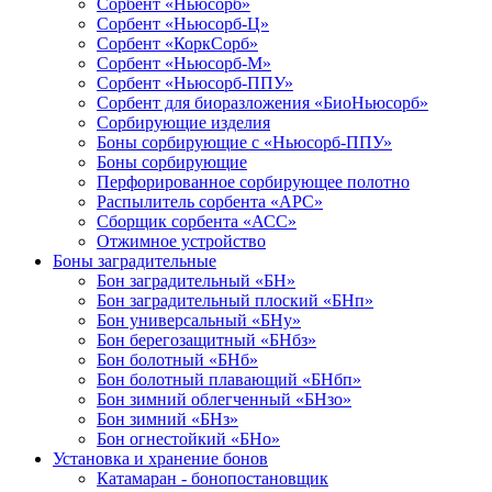
Сорбент «Ньюсорб»
Сорбент «Ньюсорб-Ц»
Сорбент «КоркСорб»
Сорбент «Ньюсорб-М»
Сорбент «Ньюсорб-ППУ»
Сорбент для биоразложения «БиоНьюсорб»
Сорбирующие изделия
Боны сорбирующие с «Ньюсорб-ППУ»
Боны сорбирующие
Перфорированное сорбирующее полотно
Распылитель сорбента «АРС»
Сборщик сорбента «АСС»
Отжимное устройство
Боны заградительные
Бон заградительный «БН»
Бон заградительный плоский «БНп»
Бон универсальный «БНу»
Бон берегозащитный «БНбз»
Бон болотный «БНб»
Бон болотный плавающий «БНбп»
Бон зимний облегченный «БНзо»
Бон зимний «БНз»
Бон огнестойкий «БНо»
Установка и хранение бонов
Катамаран - бонопостановщик