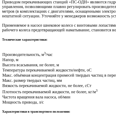
Приводом перекачивающих станций «ПС-ОДН» являются гидро
управления, позволяющими плавно регулировать производитель
метров (в комплектациях с двигателями, оснащенными электро
нештатной ситуации. Уточняйте у менеджеров возможность ус
Применяемое в насосе шнековое колесо с винтовыми лопастями
рабочего колеса предотвращающей наматывание, становится в
Технические характеристики:
3
Производительность, м
/час
Напор, м
Высота всасывания, не более, м
Температура перекачиваемой жидкости/нефти, оС
Макс. объёмная концентрация примесей твердых частиц в пере
Макс. размер твердых частиц, мм
Вязкость перекачиваемой жидкости, не более, сСт
3
Плотность перекачиваемой жидкости, не более, кг/м
Частота вращения вала насоса, об/мин
Мощность привода, л/с
Характеристики в транспортном положении: