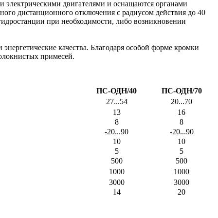
 электрическими двигателями и оснащаются органами
ного дистанционного отключения с радиусом действия до 40
ь гидростанции при необходимости, либо возникновении
 энергетические качества. Благодаря особой форме кромки
олокнистых примесей.
ПС-ОДН/40
ПС-ОДН/70
27...54
20...70
13
16
8
8
-20...90
-20...90
10
10
5
5
500
500
1000
1000
3000
3000
14
20