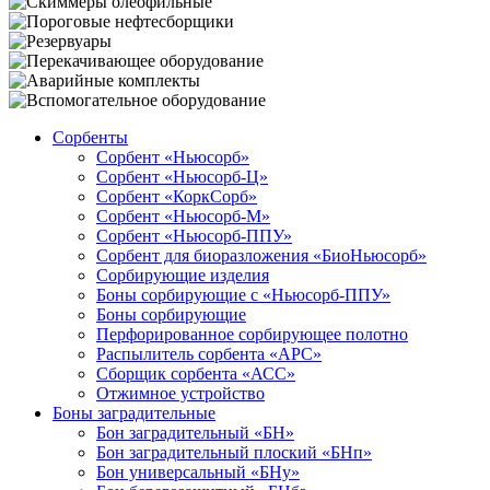
Сорбенты
Сорбент «Ньюсорб»
Сорбент «Ньюсорб-Ц»
Сорбент «КоркСорб»
Сорбент «Ньюсорб-М»
Сорбент «Ньюсорб-ППУ»
Сорбент для биоразложения «БиоНьюсорб»
Сорбирующие изделия
Боны сорбирующие с «Ньюсорб-ППУ»
Боны сорбирующие
Перфорированное сорбирующее полотно
Распылитель сорбента «АРС»
Сборщик сорбента «АСС»
Отжимное устройство
Боны заградительные
Бон заградительный «БН»
Бон заградительный плоский «БНп»
Бон универсальный «БНу»