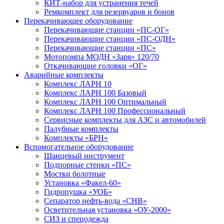
КИТ-набор для устранения течей
Ремкомплект для резервуаров и бонов
Перекачивающее оборудование
Перекачивающие станции «ПС-ОГ»
Перекачивающие станции «ПС-ОДН»
Перекачивающие станции «ПС»
Мотопомпа МОДН «Заря» 120/70
Откачивающие головки «ОГ»
Аварийные комплекты
Комплекс ЛАРН 10
Комплекс ЛАРН 100 Базовый
Комплекс ЛАРН 100 Оптимальный
Комплекс ЛАРН 100 Профессиональный
Сервисные комплекты для АЗС и автомобилей
Палубные комплекты
Комплекты «БРН»
Вспомогательное оборудование
Шанцевый инструмент
Подпорные стенки «ПС»
Мостки болотные
Установка «Факел-60»
Гидропушка «УОБ»
Сепаратор нефть-вода «СНВ»
Осветительная установка «ОУ-2000»
СИЗ и спецодежда