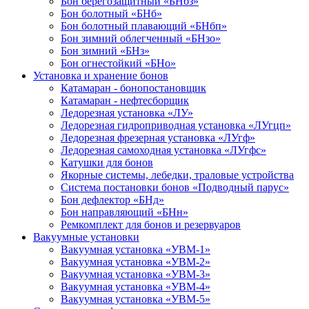
Бон берегозащитный «БНбз»
Бон болотный «БНб»
Бон болотный плавающий «БНбп»
Бон зимний облегченный «БНзо»
Бон зимний «БНз»
Бон огнестойкий «БНо»
Установка и хранение бонов
Катамаран - бонопостановщик
Катамаран - нефтесборщик
Ледорезная установка «ЛУ»
Ледорезная гидроприводная установка «ЛУгцп»
Ледорезная фрезерная установка «ЛУгф»
Ледорезная самоходная установка «ЛУгфс»
Катушки для бонов
Якорные системы, лебедки, траловые устройства
Система постановки бонов «Подводный парус»
Бон дефлектор «БНд»
Бон направляющий «БНн»
Ремкомплект для бонов и резервуаров
Вакуумные установки
Вакуумная установка «УВМ-1»
Вакуумная установка «УВМ-2»
Вакуумная установка «УВМ-3»
Вакуумная установка «УВМ-4»
Вакуумная установка «УВМ-5»