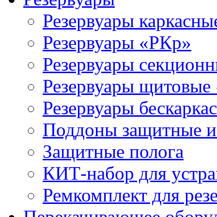
Резервуары каркасны
Резервуары «РКр»
Резервуары секцион
Резервуары щитовые
Резервуары бескарка
Поддоны защитные 
Защитные полога
КИТ-набор для устра
Ремкомплект для рез
Перекачивающее обору