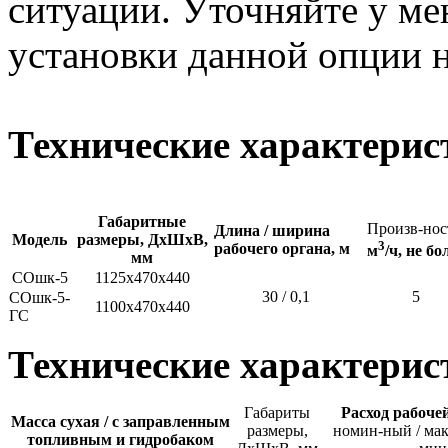
ситуации. Уточняйте у м
установки данной опции н
Технические характерис
Габаритные
Произв-нос
Длина / ширина
Модель
размеры, ДхШхВ,
3
рабочего органа,
м
м
/ч, не бо
мм
СОшк-5
1125х470х440
30 / 0,1
5
СОшк-5-
1100х470х440
ГС
Технические характерис
Габариты
Расход рабоче
Масса сухая / с заправленным
размеры,
номин-ный / мак
топливным и гидробаком