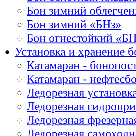
Бон зимний облегче
Бон зимний «БНз»
Бон огнестойкий «Б
Установка и хранение б
Катамаран - бонопос
Катамаран - нефтесб
Ледорезная установк
Ледорезная гидропри
Ледорезная фрезерна
Ледорезная самоходн