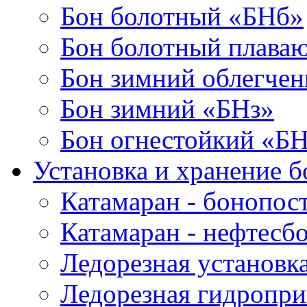
Бон болотный «БНб»
Бон болотный плава
Бон зимний облегче
Бон зимний «БНз»
Бон огнестойкий «Б
Установка и хранение б
Катамаран - бонопос
Катамаран - нефтесб
Ледорезная установк
Ледорезная гидропри