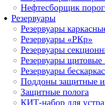
Нефтесборщик поро
Резервуары
Резервуары каркасны
Резервуары «РКр»
Резервуары секцион
Резервуары щитовые
Резервуары бескарка
Поддоны защитные 
Защитные полога
КИТ-набор для устра