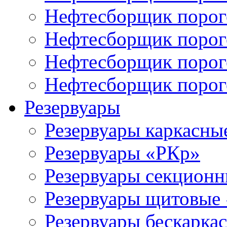
Нефтесборщик поро
Нефтесборщик порог
Нефтесборщик поро
Нефтесборщик поро
Резервуары
Резервуары каркасны
Резервуары «РКр»
Резервуары секцион
Резервуары щитовые
Резервуары бескарка