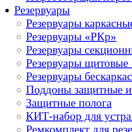
Резервуары
Резервуары каркасны
Резервуары «РКр»
Резервуары секцион
Резервуары щитовые
Резервуары бескарка
Поддоны защитные 
Защитные полога
КИТ-набор для устра
Ремкомплект для рез