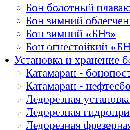
Бон болотный плава
Бон зимний облегче
Бон зимний «БНз»
Бон огнестойкий «Б
Установка и хранение б
Катамаран - бонопос
Катамаран - нефтесб
Ледорезная установк
Ледорезная гидропри
Ледорезная фрезерна