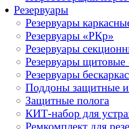
Резервуары
Резервуары каркасны
Резервуары «РКр»
Резервуары секцион
Резервуары щитовые
Резервуары бескарка
Поддоны защитные 
Защитные полога
КИТ-набор для устра
Ремкомплект для рез