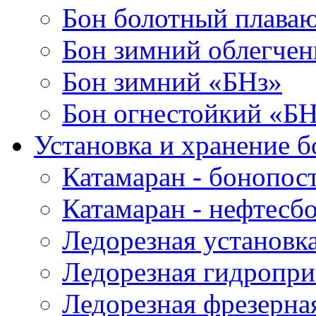
Бон болотный плава
Бон зимний облегче
Бон зимний «БНз»
Бон огнестойкий «Б
Установка и хранение б
Катамаран - бонопос
Катамаран - нефтесб
Ледорезная установк
Ледорезная гидропри
Ледорезная фрезерна